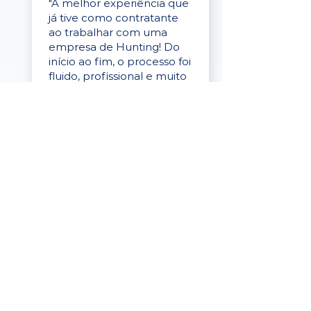
"A melhor experiência que
já tive como contratante
ao trabalhar com uma
empresa de Hunting! Do
início ao fim, o processo foi
fluido, profissional e muito
eficaz."
Elaine Cristina
Business Partner
da Tigre
“A plataforma é simples de
usar, o suporte foi ótimo e