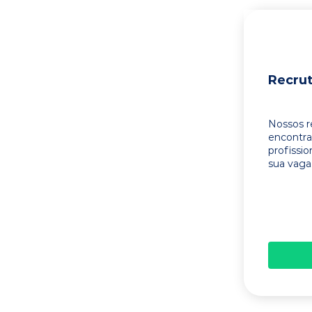
Recru
Nossos r
encontr
profissi
sua vaga