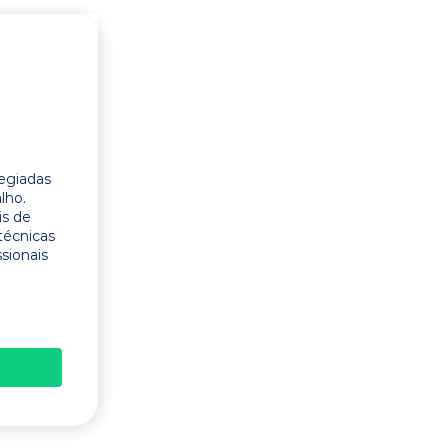
legiadas
lho.
is de
técnicas
ssionais