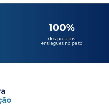
100%
dos projetos
entregues no pazo
ra
ção