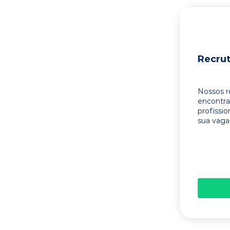
Recru
Nossos r
encontr
profissi
sua vaga