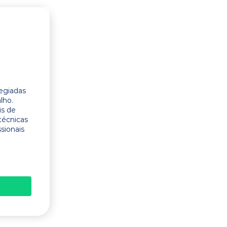
legiadas
lho.
is de
técnicas
ssionais