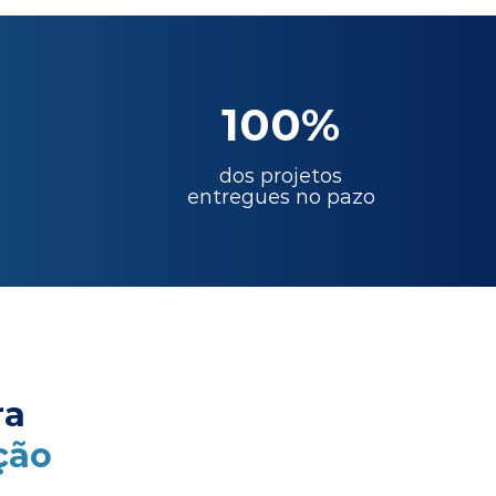
100%
dos projetos
entregues no pazo
ra
ção