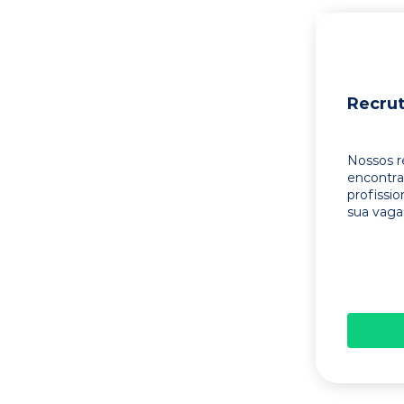
Recru
Nossos r
encontr
profissi
sua vaga