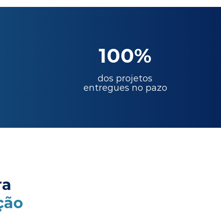
100%
dos projetos
entregues no pazo
ra
ção