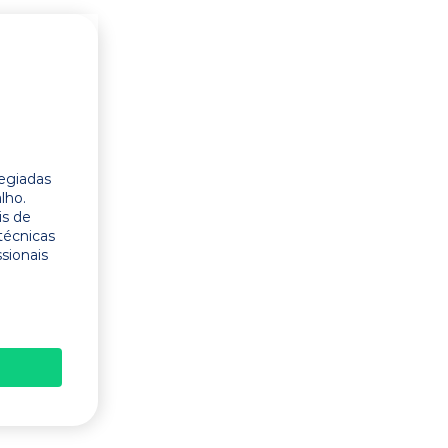
legiadas
lho.
is de
técnicas
ssionais