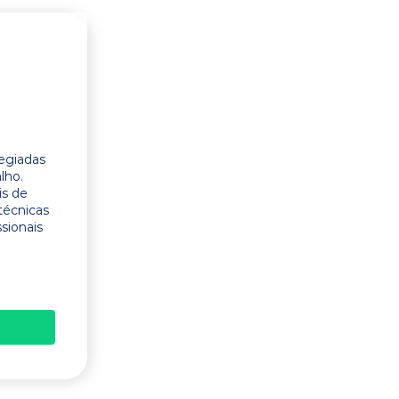
legiadas
lho.
is de
técnicas
ssionais