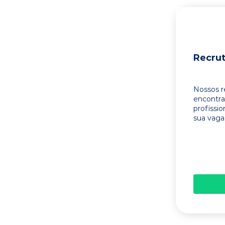
Recru
Nossos r
encontr
profissi
sua vaga