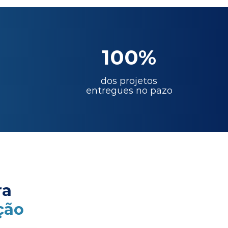
100%
dos projetos
entregues no pazo
ra
ção