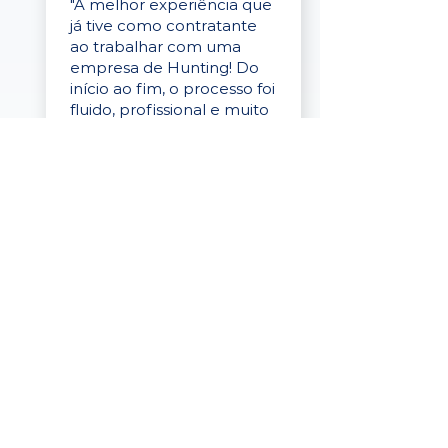
"A melhor experiência que
já tive como contratante
ao trabalhar com uma
empresa de Hunting! Do
início ao fim, o processo foi
fluido, profissional e muito
eficaz."
Elaine Cristina
Business Partner
da Tigre
“A plataforma é simples de
usar, o suporte foi ótimo e