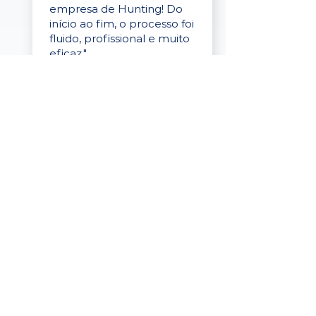
empresa de Hunting! Do
início ao fim, o processo foi
fluido, profissional e muito
eficaz."
Elaine Cristina
Business Partner
da Tigre
“A plataforma é simples de
usar, o suporte foi ótimo e
os filtros funcionam de
verdade! Recebemos
candidatos alinhados,