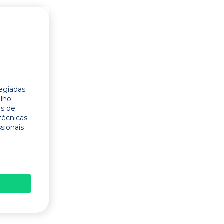
legiadas
lho.
is de
técnicas
ssionais