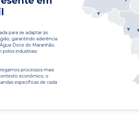
resente em
l
ada para se adaptar às
egião, garantindo aderência
m Água Doce do Maranhão,
polos industriais
ntregamos processos mais
contexto econômico, o
emandas específicas de cada