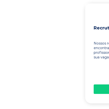
Recru
Nossos r
encontr
profissi
sua vaga