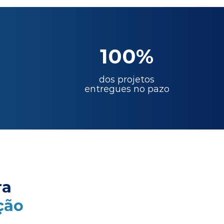
100%
dos projetos
entregues no pazo
ra
ção