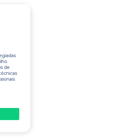
legiadas
lho.
is de
técnicas
ssionais