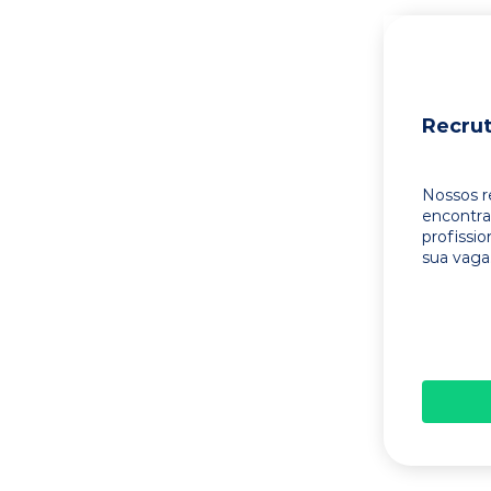
Recru
Nossos r
encontr
profissi
sua vaga