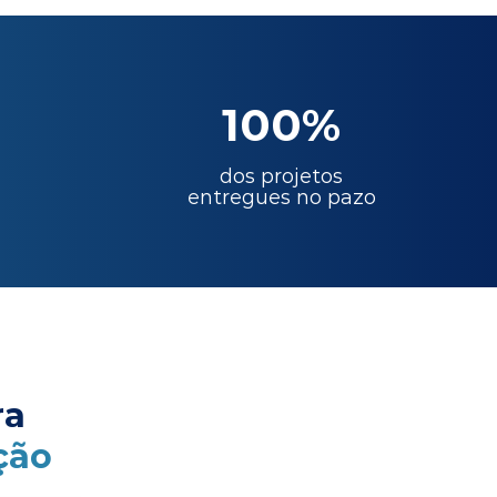
100%
dos projetos
entregues no pazo
ra
ção