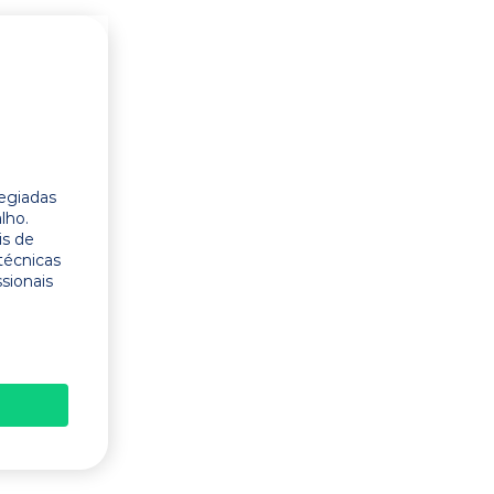
legiadas
lho.
is de
técnicas
ssionais