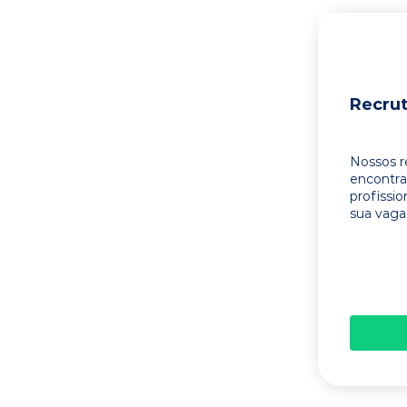
Recru
Nossos r
encontr
profissi
sua vaga