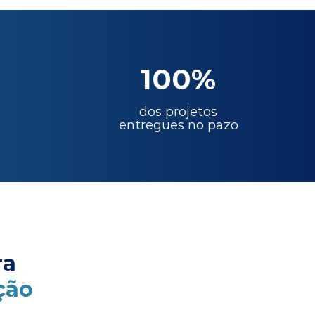
100%
dos projetos
entregues no pazo
ra
ção