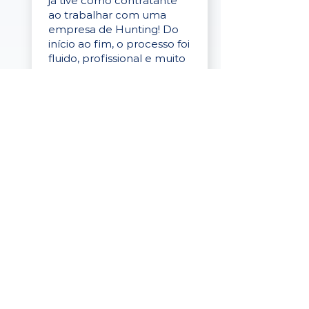
já tive como contratante
ao trabalhar com uma
empresa de Hunting! Do
início ao fim, o processo foi
fluido, profissional e muito
eficaz."
Elaine Cristina
Business Partner
da Tigre
“A plataforma é simples de
usar, o suporte foi ótimo e
os filtros funcionam de