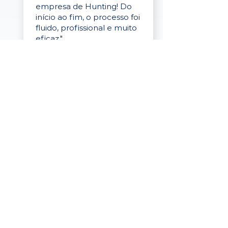
empresa de Hunting! Do
início ao fim, o processo foi
fluido, profissional e muito
eficaz."
Elaine Cristina
Business Partner
da Tigre
“A plataforma é simples de
usar, o suporte foi ótimo e
os filtros funcionam de
verdade! Recebemos
candidatos alinhados,