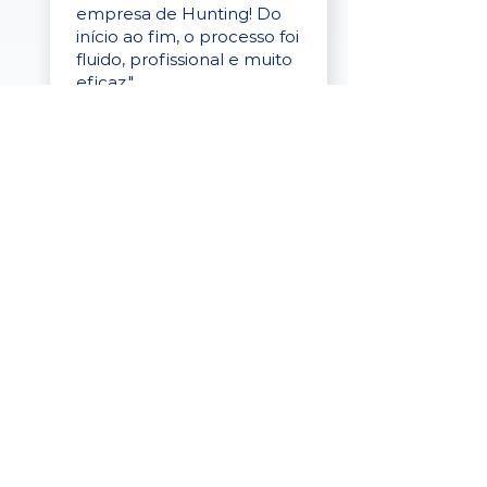
empresa de Hunting! Do
início ao fim, o processo foi
fluido, profissional e muito
eficaz."
Elaine Cristina
Business Partner
da Tigre
“A plataforma é simples de
usar, o suporte foi ótimo e
os filtros funcionam de
verdade! Recebemos
candidatos alinhados,