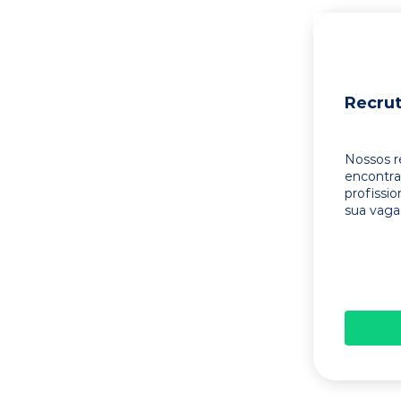
Recru
Nossos r
encontr
profissi
sua vaga