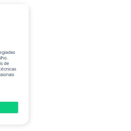
legiadas
lho.
is de
técnicas
ssionais