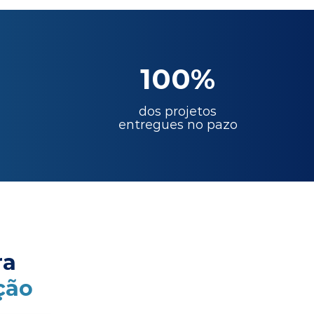
100%
dos projetos
entregues no pazo
ra
ção