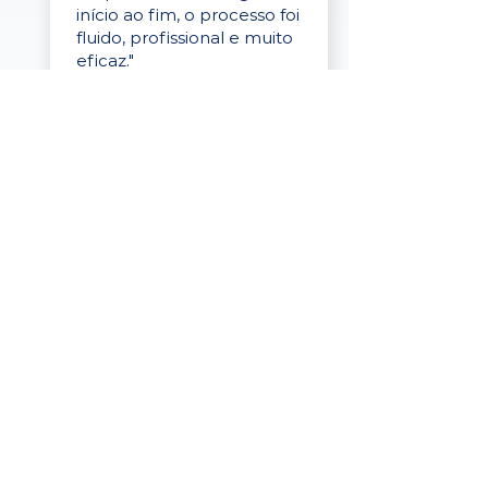
início ao fim, o processo foi
fluido, profissional e muito
eficaz."
Elaine Cristina
Business Partner
da Tigre
“A plataforma é simples de
usar, o suporte foi ótimo e
os filtros funcionam de
verdade! Recebemos
candidatos alinhados,
mesmo numa região