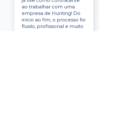
já tive como contratante
ao trabalhar com uma
empresa de Hunting! Do
início ao fim, o processo foi
fluido, profissional e muito
eficaz."
Elaine Cristina
Business Partner
da Tigre
“A plataforma é simples de
usar, o suporte foi ótimo e
os filtros funcionam de