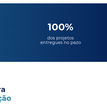
100%
dos projetos
entregues no pazo
ra
ção