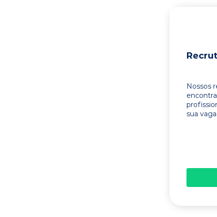
Recru
Nossos r
encontr
profissi
sua vaga