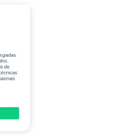
legiadas
lho.
is de
técnicas
ssionais