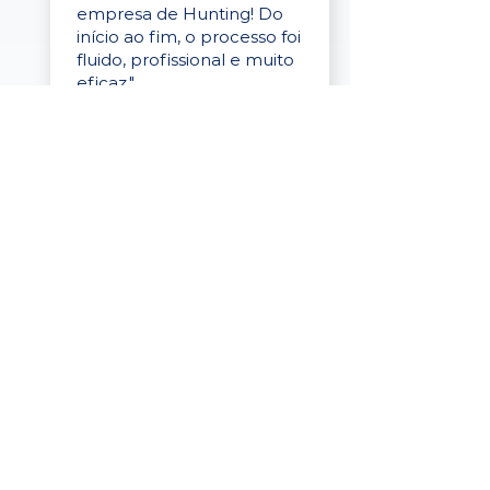
empresa de Hunting! Do
início ao fim, o processo foi
fluido, profissional e muito
eficaz."
Elaine Cristina
Business Partner
da Tigre
“A plataforma é simples de
usar, o suporte foi ótimo e
os filtros funcionam de
verdade! Recebemos
candidatos alinhados,