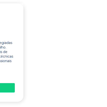
legiadas
lho.
is de
técnicas
ssionais