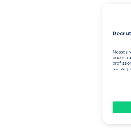
Recru
Nossos r
encontr
profissi
sua vaga