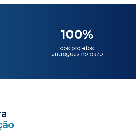
100%
dos projetos
entregues no pazo
ra
ção