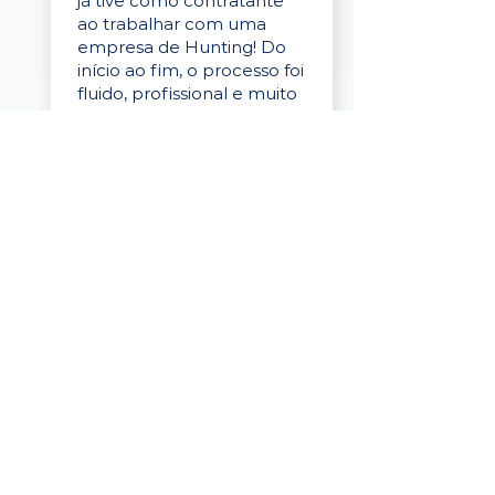
já tive como contratante
ao trabalhar com uma
empresa de Hunting! Do
início ao fim, o processo foi
fluido, profissional e muito
eficaz."
Elaine Cristina
Business Partner
da Tigre
“A plataforma é simples de
usar, o suporte foi ótimo e
os filtros funcionam de