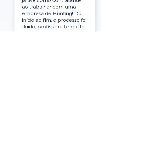
já tive como contratante
ao trabalhar com uma
empresa de Hunting! Do
início ao fim, o processo foi
fluido, profissional e muito
eficaz."
Elaine Cristina
Business Partner
da Tigre
“A plataforma é simples de
usar, o suporte foi ótimo e
os filtros funcionam de