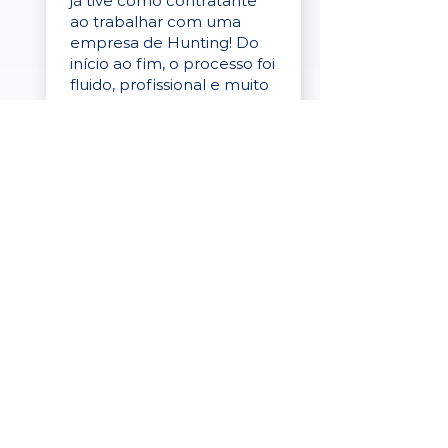
já tive como contratante
ao trabalhar com uma
empresa de Hunting! Do
início ao fim, o processo foi
fluido, profissional e muito
eficaz."
Elaine Cristina
Business Partner
da Tigre
“A plataforma é simples de
usar, o suporte foi ótimo e
os filtros funcionam de