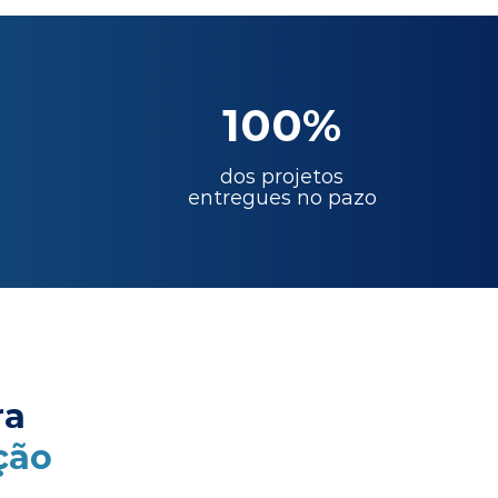
100%
dos projetos
entregues no pazo
ra
ção