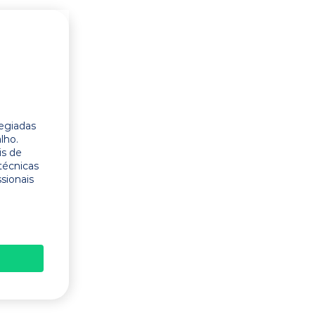
legiadas
lho.
is de
técnicas
ssionais