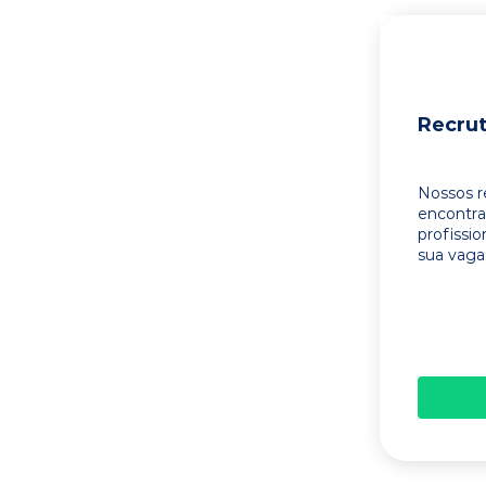
Recru
Nossos r
encontr
profissi
sua vaga