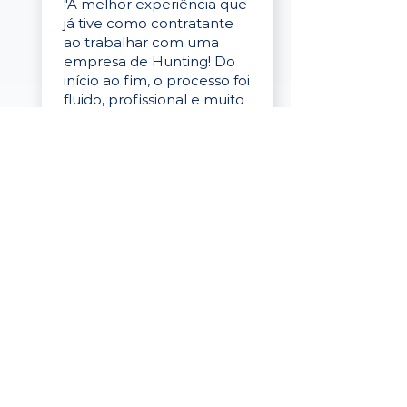
"A melhor experiência que
já tive como contratante
ao trabalhar com uma
empresa de Hunting! Do
início ao fim, o processo foi
fluido, profissional e muito
eficaz."
Elaine Cristina
Business Partner
da Tigre
“A plataforma é simples de
usar, o suporte foi ótimo e