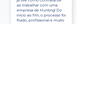
já tive como contratante
ao trabalhar com uma
empresa de Hunting! Do
início ao fim, o processo foi
fluido, profissional e muito
eficaz."
Elaine Cristina
Business Partner
da Tigre
“A plataforma é simples de
usar, o suporte foi ótimo e
os filtros funcionam de