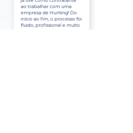
já tive como contratante
ao trabalhar com uma
empresa de Hunting! Do
início ao fim, o processo foi
fluido, profissional e muito
eficaz."
Elaine Cristina
Business Partner
da Tigre
“A plataforma é simples de
usar, o suporte foi ótimo e
os filtros funcionam de