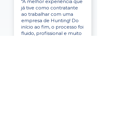
"A melhor experiência que
já tive como contratante
ao trabalhar com uma
empresa de Hunting! Do
início ao fim, o processo foi
fluido, profissional e muito
eficaz."
Elaine Cristina
Business Partner
da Tigre
“A plataforma é simples de
usar, o suporte foi ótimo e