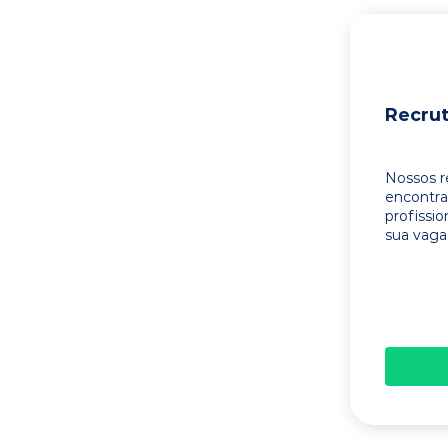
Recru
Nossos r
encontr
profissi
sua vaga