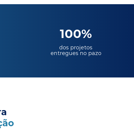
100%
dos projetos
entregues no pazo
ra
ção