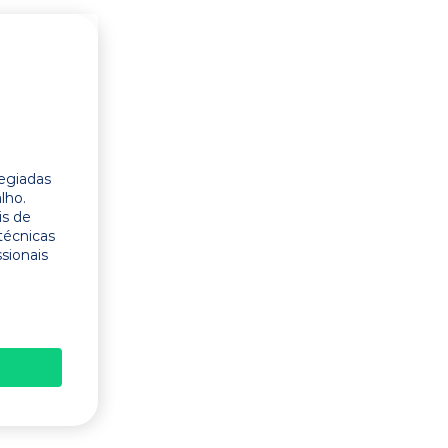
legiadas
lho.
is de
técnicas
ssionais