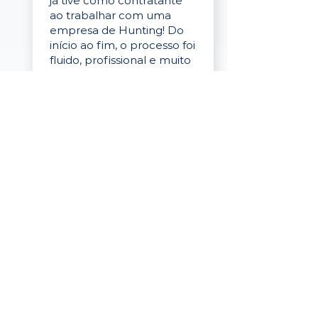
já tive como contratante
ao trabalhar com uma
empresa de Hunting! Do
início ao fim, o processo foi
fluido, profissional e muito
eficaz."
Elaine Cristina
Business Partner
da Tigre
“A plataforma é simples de
usar, o suporte foi ótimo e
os filtros funcionam de