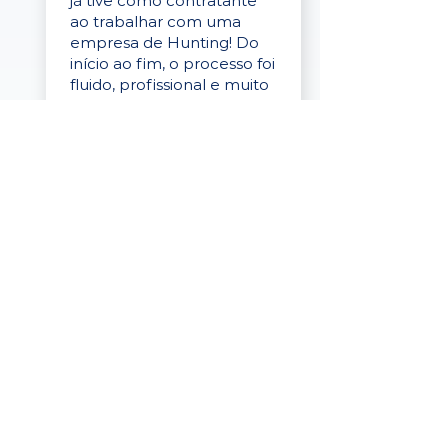
já tive como contratante
ao trabalhar com uma
empresa de Hunting! Do
início ao fim, o processo foi
fluido, profissional e muito
eficaz."
Elaine Cristina
Business Partner
da Tigre
“A plataforma é simples de
usar, o suporte foi ótimo e
os filtros funcionam de