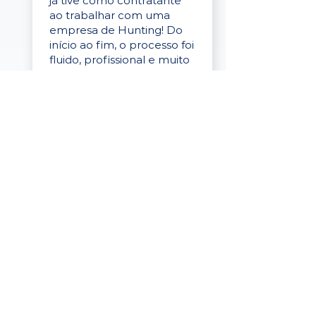
já tive como contratante
ao trabalhar com uma
empresa de Hunting! Do
início ao fim, o processo foi
fluido, profissional e muito
eficaz."
Elaine Cristina
Business Partner
da Tigre
“A plataforma é simples de
usar, o suporte foi ótimo e
os filtros funcionam de