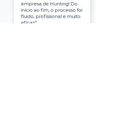
empresa de Hunting! Do
início ao fim, o processo foi
fluido, profissional e muito
eficaz."
Elaine Cristina
Business Partner
da Tigre
“A plataforma é simples de
usar, o suporte foi ótimo e
os filtros funcionam de
verdade! Recebemos
candidatos alinhados,