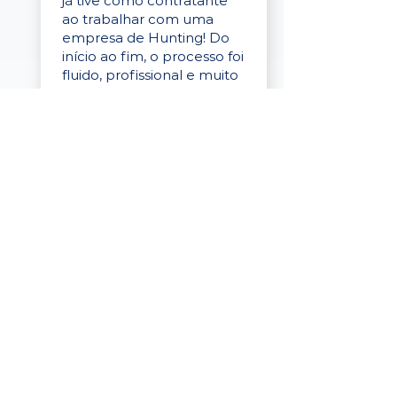
já tive como contratante
ao trabalhar com uma
empresa de Hunting! Do
início ao fim, o processo foi
fluido, profissional e muito
eficaz."
Elaine Cristina
Business Partner
da Tigre
“A plataforma é simples de
usar, o suporte foi ótimo e
os filtros funcionam de