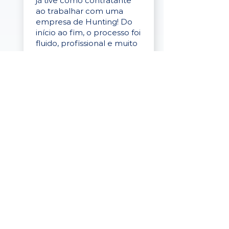
já tive como contratante
ao trabalhar com uma
empresa de Hunting! Do
início ao fim, o processo foi
fluido, profissional e muito
eficaz."
Elaine Cristina
Business Partner
da Tigre
“A plataforma é simples de
usar, o suporte foi ótimo e
os filtros funcionam de