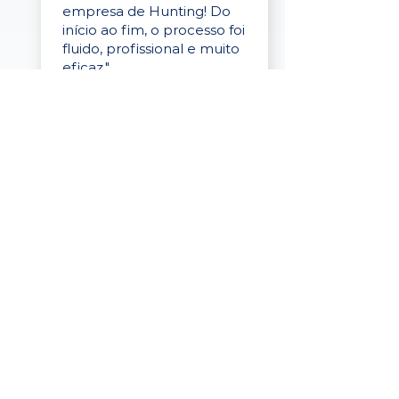
empresa de Hunting! Do
início ao fim, o processo foi
fluido, profissional e muito
eficaz."
Elaine Cristina
Business Partner
da Tigre
“A plataforma é simples de
usar, o suporte foi ótimo e
os filtros funcionam de
verdade! Recebemos
candidatos alinhados,