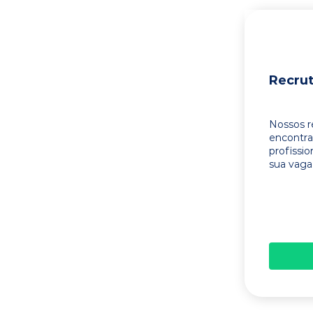
Recru
Nossos r
encontr
profissi
sua vaga