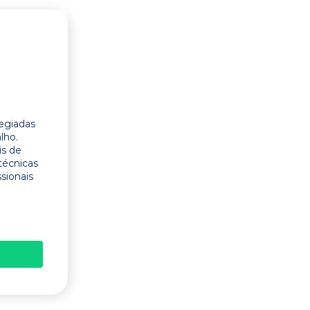
legiadas
lho.
is de
técnicas
ssionais