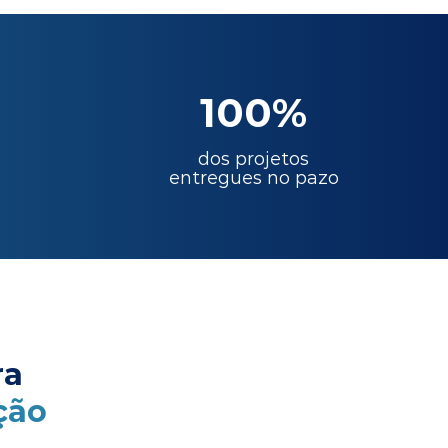
100%
dos projetos
entregues no pazo
ra
ção