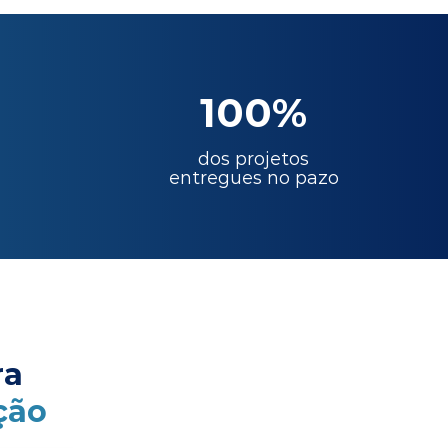
100%
dos projetos
entregues no pazo
ra
ção