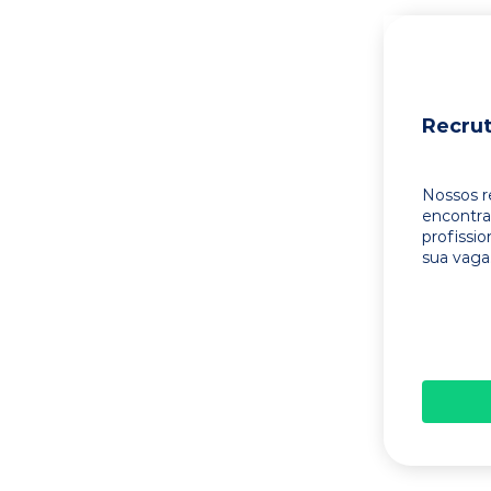
Recru
Nossos r
encontr
profissi
sua vaga