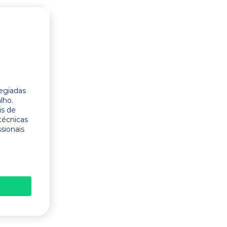
legiadas
lho.
is de
técnicas
ssionais