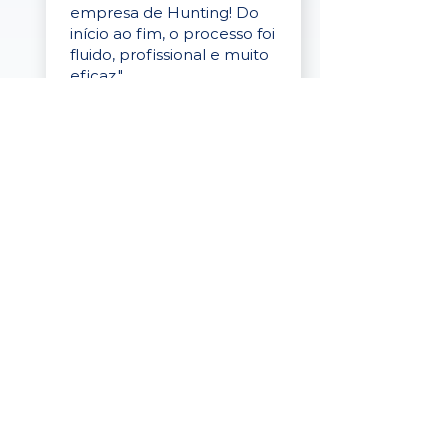
empresa de Hunting! Do
início ao fim, o processo foi
fluido, profissional e muito
eficaz."
Elaine Cristina
Business Partner
da Tigre
“A plataforma é simples de
usar, o suporte foi ótimo e
os filtros funcionam de
verdade! Recebemos
candidatos alinhados,