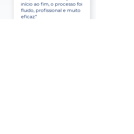
início ao fim, o processo foi
fluido, profissional e muito
eficaz."
Elaine Cristina
Business Partner
da Tigre
“A plataforma é simples de
usar, o suporte foi ótimo e
os filtros funcionam de
verdade! Recebemos
candidatos alinhados,
mesmo numa região