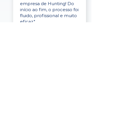
empresa de Hunting! Do
início ao fim, o processo foi
fluido, profissional e muito
eficaz."
Elaine Cristina
Business Partner
da Tigre
“A plataforma é simples de
usar, o suporte foi ótimo e
os filtros funcionam de
verdade! Recebemos
candidatos alinhados,