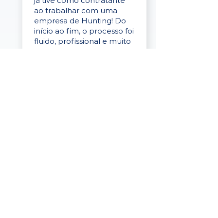
já tive como contratante
ao trabalhar com uma
empresa de Hunting! Do
início ao fim, o processo foi
fluido, profissional e muito
eficaz."
Elaine Cristina
Business Partner
da Tigre
“A plataforma é simples de
usar, o suporte foi ótimo e
os filtros funcionam de