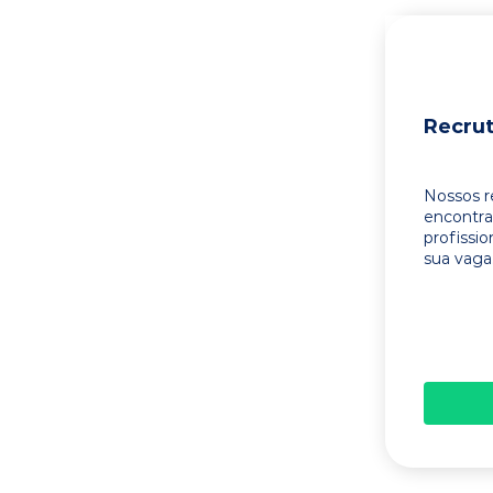
Recru
Nossos r
encontr
profissi
sua vaga