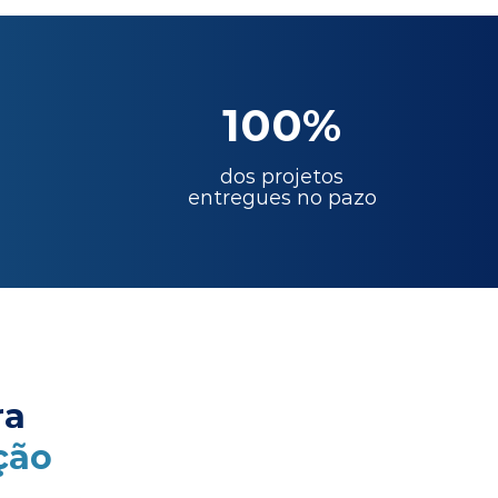
100%
dos projetos
entregues no pazo
ra
ção