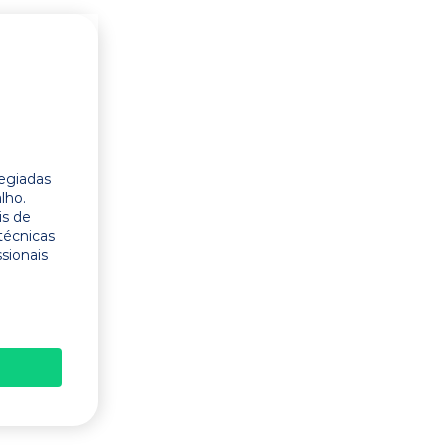
legiadas
lho.
is de
técnicas
ssionais