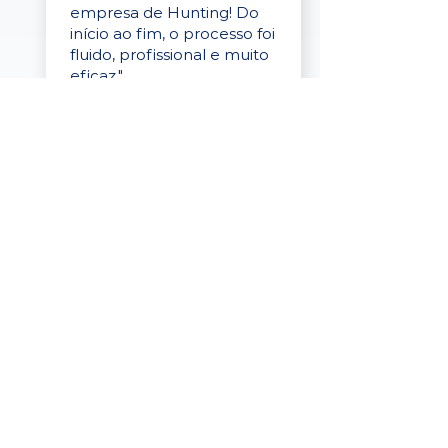
empresa de Hunting! Do
início ao fim, o processo foi
fluido, profissional e muito
eficaz."
Elaine Cristina
Business Partner
da Tigre
“A plataforma é simples de
usar, o suporte foi ótimo e
os filtros funcionam de
verdade! Recebemos
candidatos alinhados,