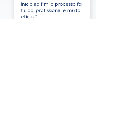
início ao fim, o processo foi
fluido, profissional e muito
eficaz."
Elaine Cristina
Business Partner
da Tigre
“A plataforma é simples de
usar, o suporte foi ótimo e
os filtros funcionam de
verdade! Recebemos
candidatos alinhados,
mesmo numa região