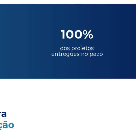
100%
dos projetos
entregues no pazo
ra
ção