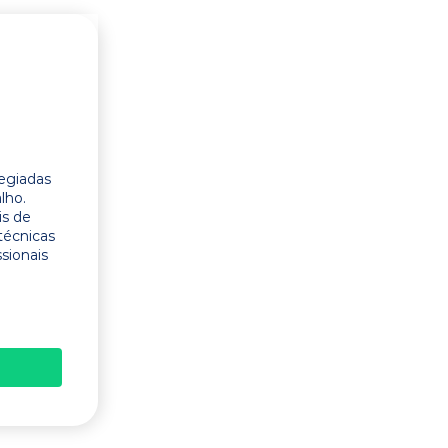
legiadas
lho.
is de
técnicas
ssionais