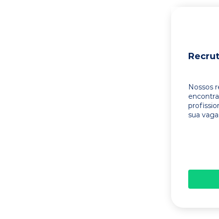
Recru
Nossos r
encontr
profissi
sua vaga