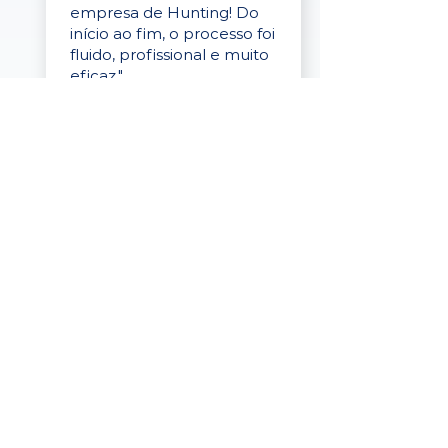
empresa de Hunting! Do
início ao fim, o processo foi
fluido, profissional e muito
eficaz."
Elaine Cristina
Business Partner
da Tigre
“A plataforma é simples de
usar, o suporte foi ótimo e
os filtros funcionam de
verdade! Recebemos
candidatos alinhados,