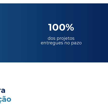
100%
dos projetos
entregues no pazo
ra
ção