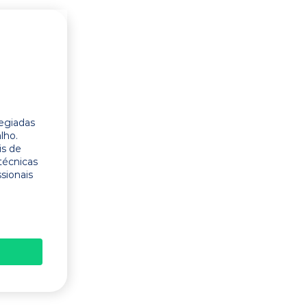
legiadas
lho.
is de
técnicas
ssionais