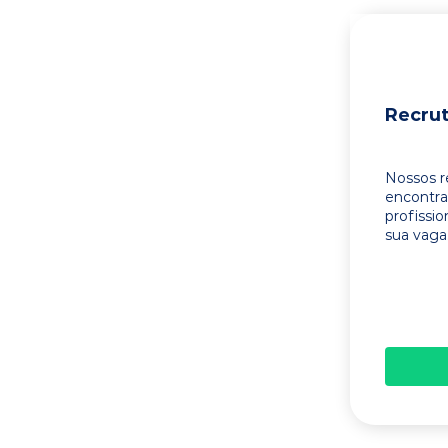
Recru
Nossos r
encontr
profissi
sua vaga