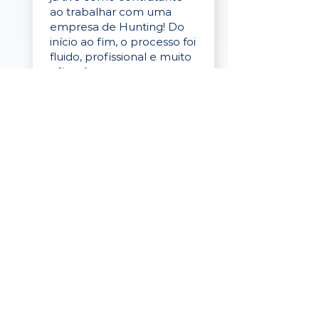
ao trabalhar com uma
empresa de Hunting! Do
início ao fim, o processo foi
fluido, profissional e muito
eficaz."
Elaine Cristina
Business Partner
da Tigre
“A plataforma é simples de
usar, o suporte foi ótimo e
os filtros funcionam de
verdade! Recebemos