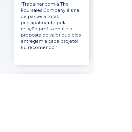
“Trabalhar com a The
Foursales Company é sinal
de parceria total,
principalmente pela
relação profissional e a
proposta de valor que eles
entregam a cada projeto!
Eu recomendo.”
Ronaldo Ribeiro
CEO
da Farmax
"A melhor experiência que
já tive como contratante