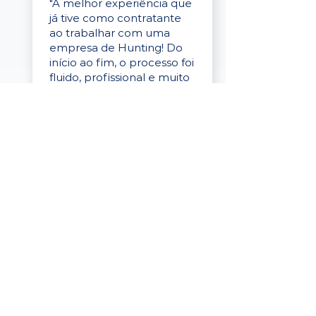
"A melhor experiência que
já tive como contratante
ao trabalhar com uma
empresa de Hunting! Do
início ao fim, o processo foi
fluido, profissional e muito
eficaz."
Elaine Cristina
Business Partner
da Tigre
“A plataforma é simples de
usar, o suporte foi ótimo e